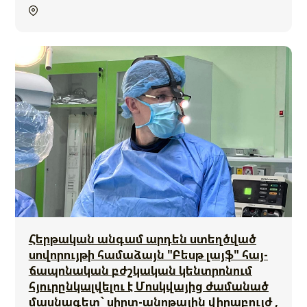
Հերթական անգամ արդեն ստեղծված
սովորույթի համաձայն "Բեսթ լայֆ" հայ-
ճապոնական բժշկական կենտրոնում
հյուրընկալվելու է Մոսկվայից ժամանած
մասնագետ` սիրտ-անոթային վիրաբույժ ,