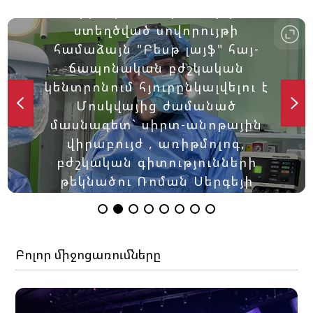
Հերթական անգամ արդեն
ստեղծված սովորույթի
համաձայն "Բեսթ լայֆ" հայ-
ճապոնական բժշկական
կենտրոնում հյուրընկալվելու է
Մոսկվայից ժամանած
մասնագետ` սիրտ-անոթային
վիրաբույժ , առիթմոլոգ,
բժշկական գիտությունների
թեկնածու Ռոման Սերգեյի
Օվչիննիկովը:
Բոլոր միջոցառումները