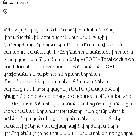
24-11-2023
«Բեսթ լայֆ» բժշկական կենտրոնի բուժական գծով
փոխտնօրեն, ինտերվենցիոն սրտաբան Խաչիկ
Համբարձումյանը նոյեմբերի 15-17-ը Իտալիայի Միլան
քաղաքում մասնակցել է «Ընդհանուր անանցանելիության և
բիֆուրկացիայի միջամտություններ» (TOBI - Total occlusion
and bifurcation interventions) կոնֆերանսին։ TOBI
կոնֆերանսի առաքելությունը բարդ կորոնար
միջամտություններ կատարելու հմտությունների
զարգացումն է բիֆուրկացիայի և CTO վնասվածքների
դեպքում (complex coronary procedures in bifurcation and
CTO lesions)։ Քննարկելով ժամանակակից մոտեցումները և
տեխնիկական նորարարությունները՝ ուսուցումը տեղի է
ունենում իրական դեպքերի օրինակներով, ապահովելով
մասնակիցներին համաշխարհային փորձագետների
կողմից թեմայի շուրջ տեսական և պրակտիկ գիտելիքներով։