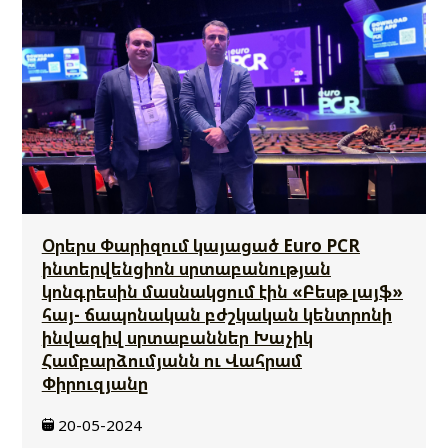
Օրերս Փարիզում կայացած Euro PCR
ինտերվենցիոն սրտաբանության
կոնգրեսին մասնակցում էին «Բեսթ լայֆ»
հայ- ճապոնական բժշկական կենտրոնի
ինվազիվ սրտաբաններ Խաչիկ
Համբարձումյանն ու Վահրամ
Փիրուզյանը
20-05-2024