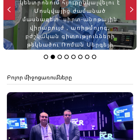
կենտրոնում հյուրընկալվելու է
Մոսկվայից ժամանած
մասնագետ` սիրտ-անոթային
վիրաբույժ , առիթմոլոգ,
բժշկական գիտությունների
թեկնածու Ռոման Սերգեյի
Օվչիննիկովը:
Բոլոր միջոցառումները