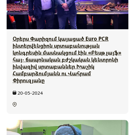
Օրերս Փարիզում կայացած Euro PCR
ինտերվենցիոն սրտաբանության
կոնգրեսին մասնակցում էին «Բեսթ լայֆ»
հայ- ճապոնական բժշկական կենտրոնի
ինվազիվ սրտաբաններ Խաչիկ
Համբարձումյանն ու Վահրամ
Փիրուզյանը
20-05-2024