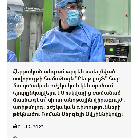
Հերթական անգամ արդեն ստեղծված
սովորույթի համաձայն "Բեսթ լայֆ" հայ-
ճապոնական բժշկական կենտրոնում
հյուրընկալվելու է Մոսկվայից ժամանած
մասնագետ` սիրտ-անոթային վիրաբույժ ,
առիթմոլոգ, բժշկական գիտությունների
թեկնածու Ռոման Սերգեյի Օվչիննիկովը:
01-12-2023