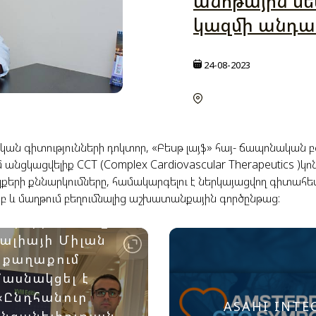
անոթային ս
կազմի անդա
24-08-2023
ան գիտությունների դոկտոր, «Բեսթ լայֆ» հայ- ճապոնական
 անցկացվելիք CCT (Complex Cardiovascular Therapeutics 
եպքերի քննարկումները, համակարգելու է ներկայացվող գիտ
Խաչիկ
մբ և մաղթում բեղումնալից աշխատանքային գործընթաց:
մբարձումյանը
եմբերի 15-17-ը
ալիայի Միլան
քաղաքում
մասնակցել է
«Ընդհանուր
ASAHI INTE
նցանելիության