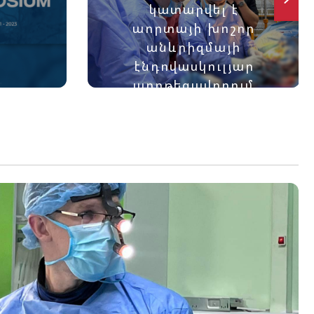
.
կատարվել է
աորտայի խոշոր
անևրիզմայի
էնդովասկուլյար
պրոթեզավորում