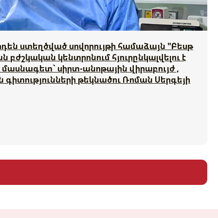
են ստեղծված սովորույթի համաձայն "Բեսթ
ն բժշկական կենտրոնում հյուրընկալվելու է
մասնագետ` սիրտ-անոթային վիրաբույժ ,
ն գիտությունների թեկնածու Ռոման Սերգեյի