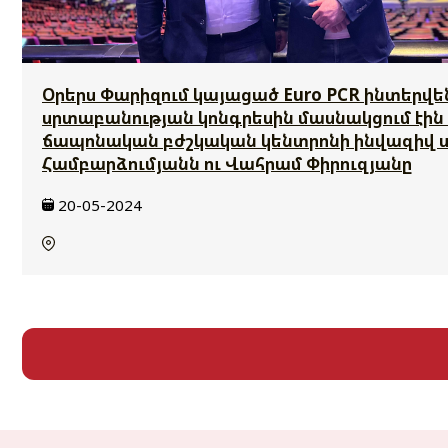
Օրերս Փարիզում կայացած Euro PCR ինտերվե
սրտաբանության կոնգրեսին մասնակցում էին 
ճապոնական բժշկական կենտրոնի ինվազիվ 
Համբարձումյանն ու Վահրամ Փիրուզյանը
20-05-2024