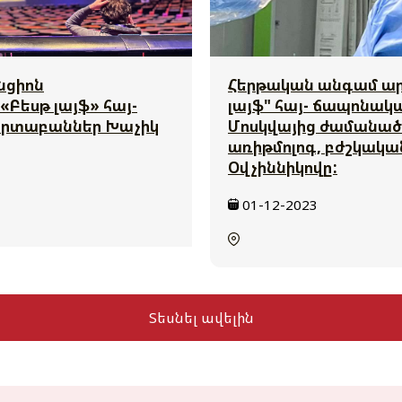
նցիոն
Հերթական անգամ արդ
«Բեսթ լայֆ» հայ-
լայֆ" հայ- ճապոնակա
սրտաբաններ Խաչիկ
Մոսկվայից ժամանած 
առիթմոլոգ, բժշկակա
Օվչիննիկովը:
01-12-2023
Տեսնել ավելին