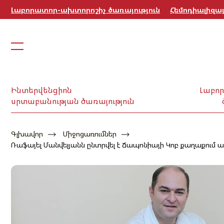
Լաբորատոր-ախտորոշիչ ծառայություն
Հեմոդիալիզայ
Ինտերվենցիոն
Լաբո
սրտաբանության ծառայություն
Գլխավոր
Միջոցառումներ
Ռաֆայել Մանվելյանն ընտրվել է Ճապոնիայի Կոբ քաղաքում ան