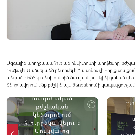
Հերթական անգամ
Ազգային առողջապահության ինսիտուտի պրոֆեսոր, բժշկակ
արդեն ստեղծված
Ռաֆայել Մանվելյանն ընտրվել է Ճապոնիայի Կոբ քաղաքում
սովորույթի
անդամ: Կոնֆերանսի օրերին նա վարելու է կլինիկական դ
համաձայն "Բեսթ
Շնորհավորում ենք բժշկին այս ձեռքբերումի կապակցությա
Հա
լայֆ" հայ-
նոյ
ճապոնական
Իտ
բժշկական
կենտրոնում
հյուրընկալվելու է
Մոսկվայից
անա