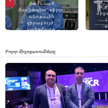
ժամանած
և 
մասնագետ` սիրտ-
միջ
անոթային
վիրաբույժ ,
o
առիթմոլոգ,
բժշկական
i
գիտությունների
կ
թեկնածու Ռոման
Բոլոր միջոցառումները
Սերգեյի
Օվչիննիկովը: