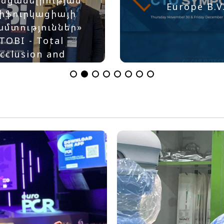
Europe B.V
բիֆուրկացիայի
ամտություններ»
(TOBI - Total
cclusion and
bifurcation
nterventions)
ոնֆերանսին։