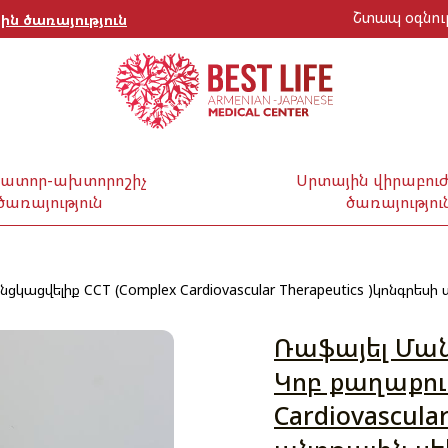
Շտապ օգնութ
ին ծառայություն
րատոր-ախտորոշիչ
Սրտային վիրաբուժ
ծառայություն
ծառայությու
ցկացվելիք CCT (Complex Cardiovascular Therapeutics )կոնգր
Ռաֆայել Ման
Կոբ քաղաքու
Cardiovascula